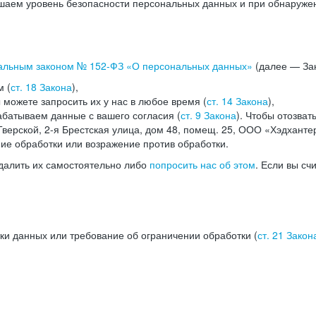
аем уровень безопасности персональных данных и при обнаружени
альным законом №
152-ФЗ
«О персональных данных»
(далее — Зак
м (
ст. 18 Закона
),
можете запросить их у нас в любое время (
ст. 14 Закона
),
абатываем данные с вашего согласия (
ст. 9 Закона
). Чтобы отозват
верской, 2-я Брестская улица, дом 48, помещ. 25, ООО «Хэдханте
ние обработки или возражение против обработки.
далить их самостоятельно либо
попросить нас об этом
. Если вы сч
ки данных или требование об ограничении обработки (
ст. 21 Закон