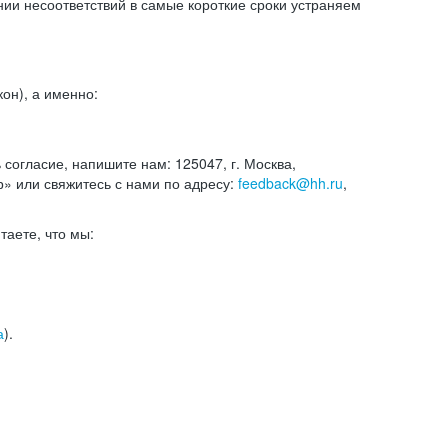
и несоответствий в самые короткие сроки устраняем
он), а именно:
ь согласие, напишите нам: 125047, г. Москва,
р» или свяжитесь с нами по адресу:
feedback@hh.ru
,
итаете, что мы:
а
).