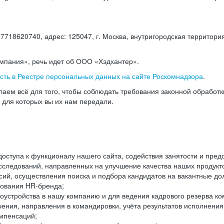
18620740, адрес: 125047, г. Москва, внутригородская территория
омпания», речь идет об ООО «Хэдхантер».
есть в Реестре персональных данных на сайте Роскомнадзора
.
аем всё для того, чтобы соблюдать требования законной обработ
, для которых вы их нам передали.
ступа к функционалу нашего сайта, содействия занятости и пред
следований, направленных на улучшение качества наших продуктов
ий, осуществления поиска и подбора кандидатов на вакантные дол
ования HR-бренда;
оустройства в нашу компанию и для ведения кадрового резерва ко
чения, направления в командировки, учёта результатов исполнени
омпенсаций;