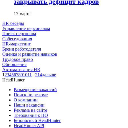
закрывать дефицит кадров
17 марта
HR-беседы
Управление персоналом
Поиск персонала
Собеседования
HR-маркетинг
Бренд работодателя
Оценка и развитие навыков
Трудовое право
Обновления
Автоматизация HR
1
2
3
4
5
6
7
8
9
10
11
...
214
дальше
HeadHunter
Размещение вакансий
Поиск по резюме
О компании
Наши вакансии
Реклама на сайте
Требования к ПО
Безопасный HeadHunter
HeadHunter API