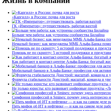
Жизнь в компании
«Каргилл» в России: почва для роста
ГК «Император»: путешествовать, работая вахтой
Больше чем работа: как устроены сообщества Билайна
Немалый бизнес: как менеджеры ММБ Альфа-Банка помо
Помощь не по скрипту: 5 историй поддержки и представ
Как работают в контакт-центре Альфа-Банка: богатый жи
Мобильный банкир в Альфа-Банке: профессия для актив
Формула стабильности Донстрой: масштаб, команда и уве
Не только юристы: кто развивает цифровые продукты «Ле
Симфония профессий в Sminex: почему здесь интересно н
Пять мифов об ИТ в нефтянке — и как на самом деле работ