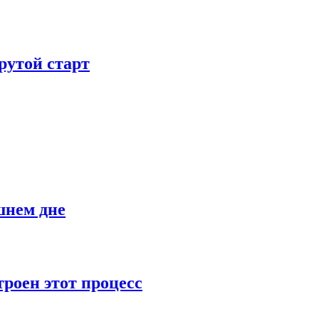
рутой старт
шнем дне
роен этот процесс