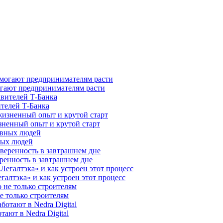
гают предпринимателям расти
ителей Т-Банка
зненный опыт и крутой старт
ных людей
ренность в завтрашнем дне
галтэка» и как устроен этот процесс
е только строителям
ают в Nedra Digital