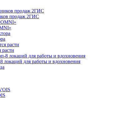
ников продаж 2ГИС
OMNI»
ора
 расти
-8 локаций для работы и вдохновения
OIS