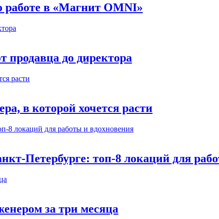
 о работе в «Магнит OMNI»
т продавца до директора
а, в которой хочется расти
нкт-Петербурге: топ-8 локаций для раб
енером за три месяца