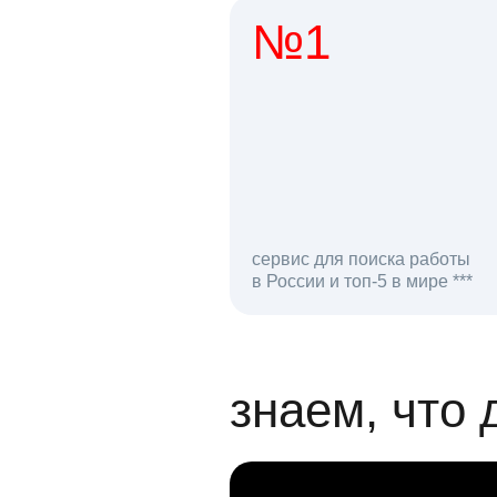
№1
1 мл
сервис для поиска работы
в России и топ-5 в мире ***
откликов на вак
знаем, что 