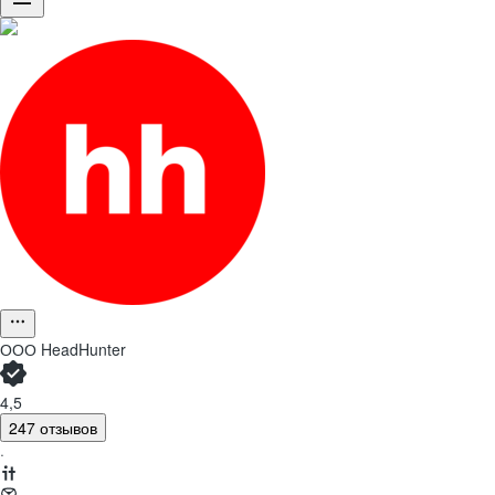
ООО
HeadHunter
4,5
247 отзывов
·