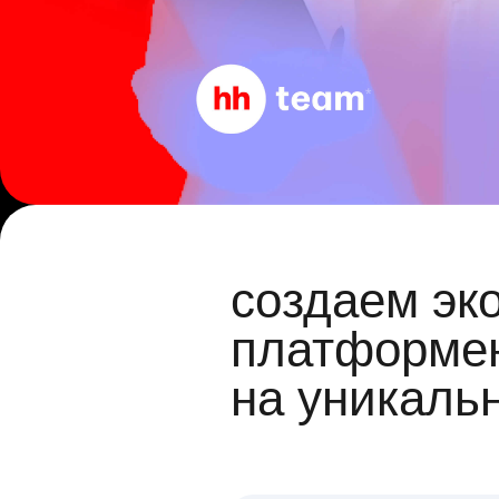
создаем эк
платформен
на уникаль