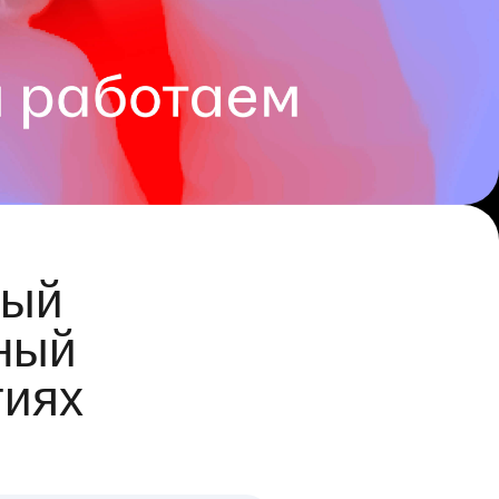
ый
ный
гиях