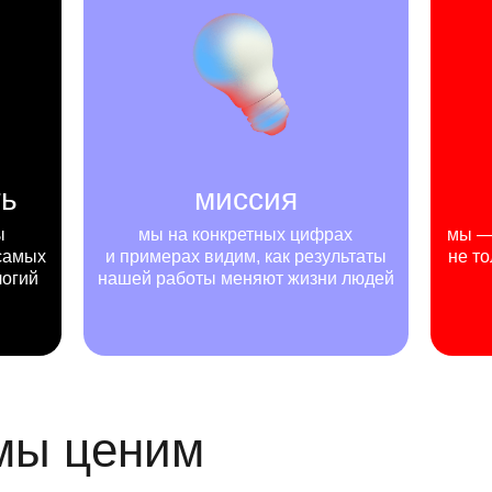
ть
миссия
ы
мы на конкретных цифрах
мы — 
самых
и примерах видим, как результаты
не то
логий
нашей работы меняют жизни людей
 мы ценим