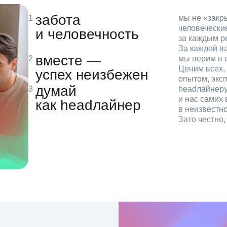
забота
мы не «зак
человечески
и человечность
за каждым р
За каждой в
вместе —
мы верим в с
Ценим всех, 
успех неизбежен
опытом, эксп
думай
headлайнеру
и нас самих 
как headлайнер
в неизвестн
Зато честно