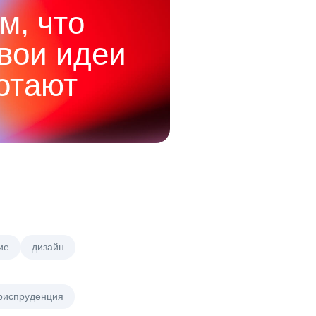
м, что
твои идеи
отают
ие
дизайн
риспруденция