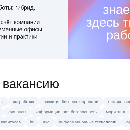
знае
оты: гибрид,
здесь 
 счёт компании
ременные офисы
раб
ии и практики
 вакансию
ты
разработка
развитие бизнеса и продажи
тестирован
финансы
информационная безопасность
маркетинг
 капиталов
hr
axo
информационные технологии
ю