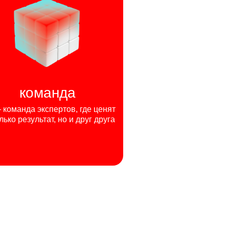
команда
команда экспертов, где ценят
лько результат, но и друг друга