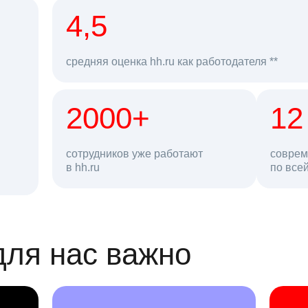
рд
4,5
средняя оценка hh.ru как работодателя **
2000+
68 млн
12
сотрудников уже работают
соврем
в hh.ru
резюме в базе
по все
ансии
для нас важно