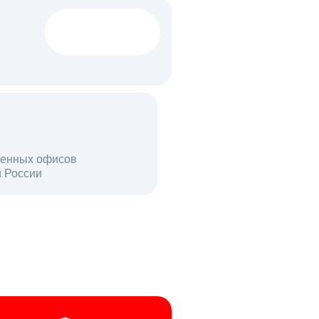
1522 тыс
вакансий
18 млн
енных офисов
й России
пользователей в день