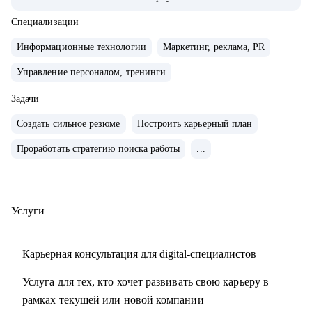
• с нуля выстроил ротацию внутри Т-Банка;
• был первым HR проекта IQOS в России. Сформировал
Специализации
первую команду в ритейле;
Информационные технологии
Маркетинг, реклама, PR
Управление персоналом, тренинги
С чем помогу:
• сделать свое резюме более продающим;
Задачи
• чувствовать себя увереннее на собеседованиях с HR;
Создать сильное резюме
Построить карьерный план
• строить диалог с руководством о своем повышении,
переходе на другую должность;
Проработать стратегию поиска работы
...
Кому могу помочь:
• основной фокус: продакт-менеджеры, проджект-
Услуги
менеджеры, бизнес-аналитики, маркетологи, HR, бэк офис.
Карьерная консультация для digital-специалистов
Услуга для тех, кто хочет развивать свою карьеру в
рамках текущей или новой компании